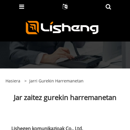
Hasiera
>
Jarri Gurekin Harremanetan
Jar zaitez gurekin harremanetan
Lishegen komunikazioak Co., Ltd.