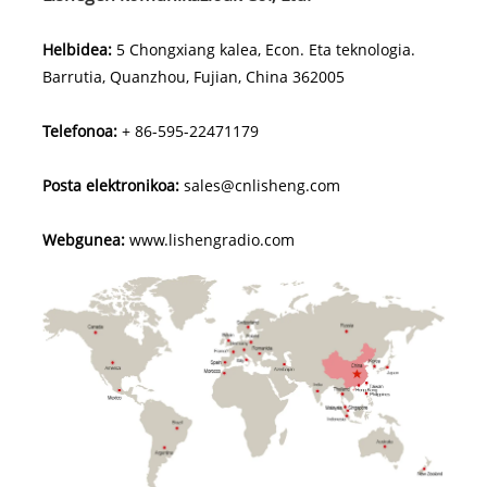
Helbidea:
5 Chongxiang kalea, Econ. Eta teknologia.
Barrutia, Quanzhou, Fujian, China 362005
Telefonoa:
+ 86-595-22471179
Posta elektronikoa:
sales@cnlisheng.com
Webgunea:
www.lishengradio.com