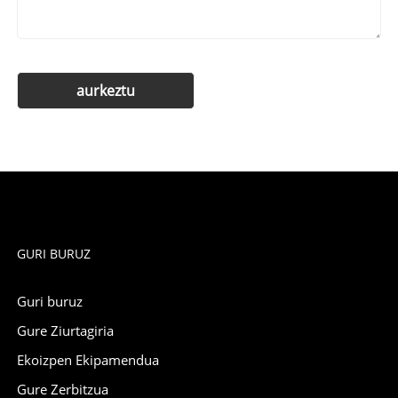
GURI BURUZ
Guri buruz
Gure Ziurtagiria
Ekoizpen Ekipamendua
Gure Zerbitzua