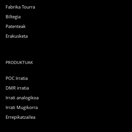
Fabrika Tourra
Biltegia
Patenteak
Erakusketa
PRODUKTUAK
POC Irratia
DMR irratia
Irrati analogikoa
Irrati Mugikorra
Errepikatzailea