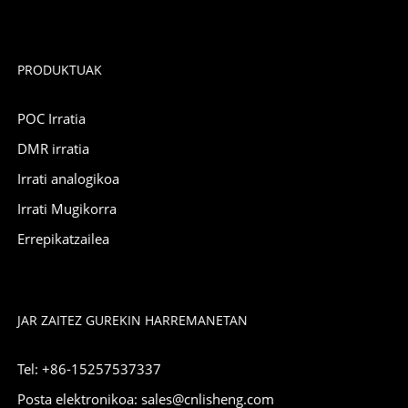
PRODUKTUAK
POC Irratia
DMR irratia
Irrati analogikoa
Irrati Mugikorra
Errepikatzailea
JAR ZAITEZ GUREKIN HARREMANETAN
Tel: +86-15257537337
Posta elektronikoa: sales@cnlisheng.com