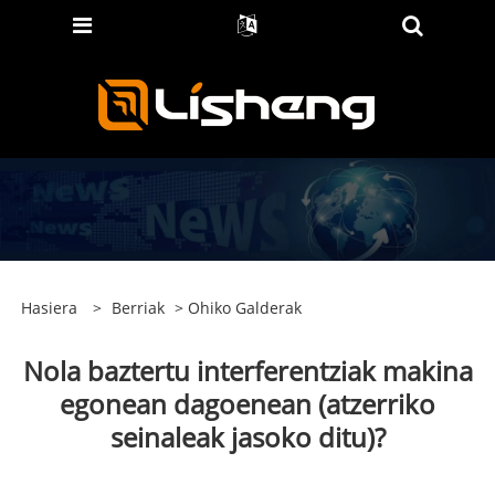
Hasiera
>
Berriak
>
Ohiko Galderak
Nola baztertu interferentziak makina
egonean dagoenean (atzerriko
seinaleak jasoko ditu)?