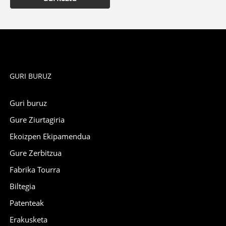
GURI BURUZ
Guri buruz
Gure Ziurtagiria
Ekoizpen Ekipamendua
Gure Zerbitzua
Fabrika Tourra
Biltegia
Patenteak
Erakusketa