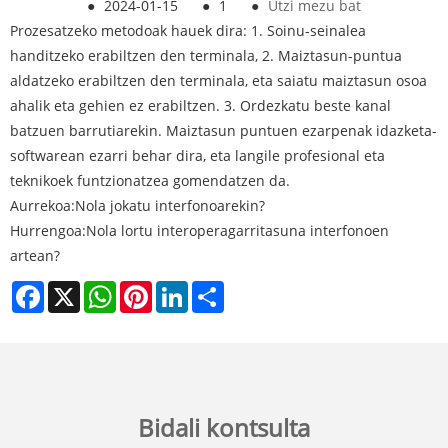
●
2024-01-15
●
1
●
Utzi mezu bat
Prozesatzeko metodoak hauek dira: 1. Soinu-seinalea
handitzeko erabiltzen den terminala, 2. Maiztasun-puntua
aldatzeko erabiltzen den terminala, eta saiatu maiztasun osoa
ahalik eta gehien ez erabiltzen. 3. Ordezkatu beste kanal
batzuen barrutiarekin. Maiztasun puntuen ezarpenak idazketa-
softwarean ezarri behar dira, eta langile profesional eta
teknikoek funtzionatzea gomendatzen da.
Aurrekoa:
Nola jokatu interfonoarekin?
Hurrengoa:
Nola lortu interoperagarritasuna interfonoen
artean?
Facebook
X
WhatsApp
Pinterest
LinkedIn
Share
Bidali kontsulta