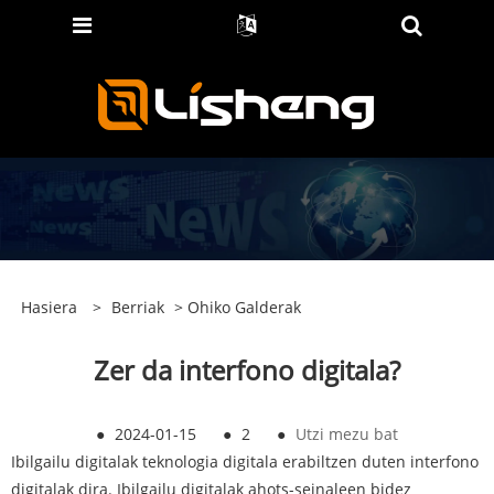
Hasiera
>
Berriak
>
Ohiko Galderak
Zer da interfono digitala?
●
2024-01-15
●
2
●
Utzi mezu bat
Ibilgailu digitalak teknologia digitala erabiltzen duten interfono
digitalak dira. Ibilgailu digitalak ahots-seinaleen bidez