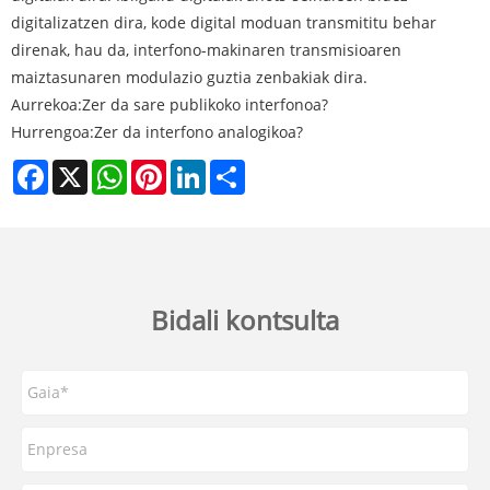
digitalizatzen dira, kode digital moduan transmititu behar
direnak, hau da, interfono-makinaren transmisioaren
maiztasunaren modulazio guztia zenbakiak dira.
Aurrekoa:
Zer da sare publikoko interfonoa?
Hurrengoa:
Zer da interfono analogikoa?
Facebook
X
WhatsApp
Pinterest
LinkedIn
Share
Bidali kontsulta