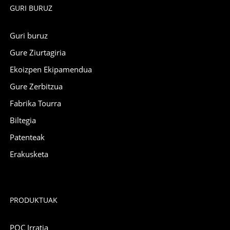
GURI BURUZ
Guri buruz
Gure Ziurtagiria
Ekoizpen Ekipamendua
Gure Zerbitzua
Fabrika Tourra
Biltegia
Patenteak
Erakusketa
PRODUKTUAK
POC Irratia