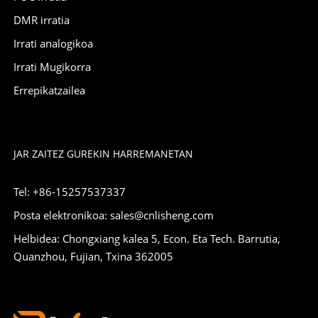
DMR irratia
Irrati analogikoa
Irrati Mugikorra
Errepikatzailea
JAR ZAITEZ GUREKIN HARREMANETAN
Tel: +86-15257537337
Posta elektronikoa: sales@cnlisheng.com
Helbidea: Chongxiang kalea 5, Econ. Eta Tech. Barrutia,
Quanzhou, Fujian, Txina 362005