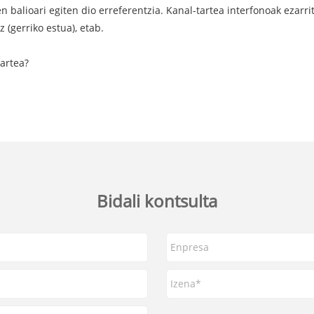
balioari egiten dio erreferentzia. Kanal-tartea interfonoak ezarri
 (gerriko estua), etab.
artea?
Bidali kontsulta