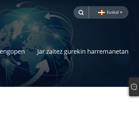
Euskal
engopen
Jar zaitez gurekin harremanetan