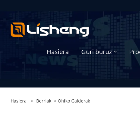
Hasiera
Guri buruz
Pro
Hasiera
>
Berriak
>
Ohiko Galderak