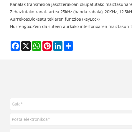
Kanalak transmisioa jasotzerakoan okupatutako maiztasunaren 
Zehaztutako kanal-tartea 25kHz (banda zabala), 20KHz, 12,5kHz
Aurrekoa:
Blokeatu teklaren funtzioa (keyLock)
Hurrengoa:
Zein da suteen aurkako interfonoaren maiztasun-t
Facebook
X
WhatsApp
Pinterest
LinkedIn
Share