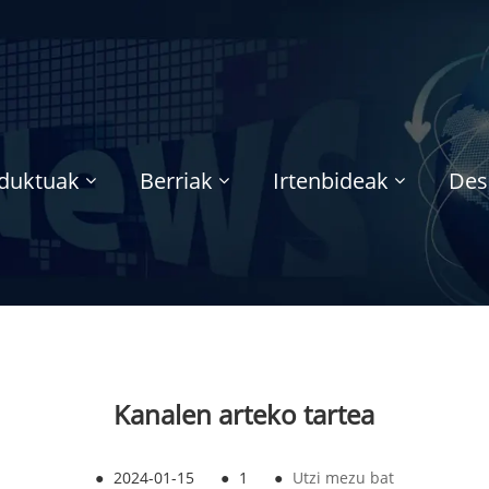
duktuak
Berriak
Irtenbideak
Des
Kanalen arteko tartea
●
2024-01-15
●
1
●
Utzi mezu bat