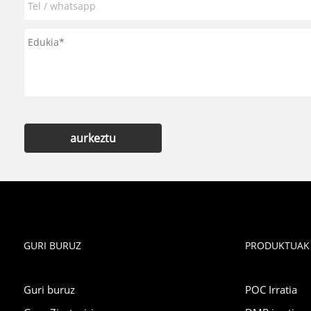
aurkeztu
GURI BURUZ
PRODUKTUAK
Guri buruz
POC Irratia