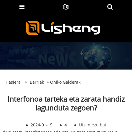
Hasiera
>
Berriak
>
Ohiko Galderak
Interfonoa tarteka eta zarata handiz
lagunduta zegoen?
●
2024-01-15
●
4
●
Utzi mezu bat