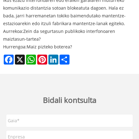
Ikus ezazu interfonoaren edo eraikin garaiaren muturreko
komunikazio distantzia sotoan blokeatuta dagoen. Hala ez
bada, jarri harremanetan tokiko baimendutako mantentze-
estazioarekin edo itzuli fabrikara mantentze-lanak egiteko.
Aurrekoa:
Zein da segurtasun publikoko interfonoaren
maiztasun-tartea?
Hurrengoa:
Maiz pizteko boterea?
Facebook
X
WhatsApp
Pinterest
LinkedIn
Share
Bidali kontsulta