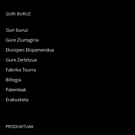
GURI BURUZ
Guri buruz
Gure Ziurtagiria
Ekoizpen Ekipamendua
Gure Zerbitzua
Fabrika Tourra
Biltegia
Patenteak
Erakusketa
PRODUKTUAK