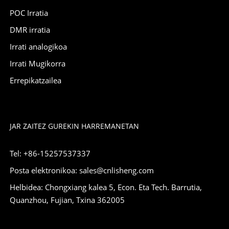
POC Irratia
DMR irratia
Irrati analogikoa
Irrati Mugikorra
Errepikatzailea
JAR ZAITEZ GUREKIN HARREMANETAN
Tel: +86-15257537337
Posta elektronikoa: sales@cnlisheng.com
Helbidea: Chongxiang kalea 5, Econ. Eta Tech. Barrutia,
Quanzhou, Fujian, Txina 362005