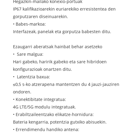
Hegazkin-mailako konexio-portuak
IP67 kalifikazioarekin euriarekiko erresistentea den
gorputzaren diseinuarekin.
• Babes-markoa:
Interfazeak, panelak eta gorputza babesten ditu.
Ezaugarri aberatsak hainbat behar asetzeko
• Sare malgua:
Hari gabeko, haririk gabeko eta sare hibridoen
konfigurazioak onartzen ditu.
• Latentzia baxua:
≤0,5 s-ko atzerapena mantentzen du 4 jauzi-jauziren
ondoren.
• Konektibitate integratua:
4G LTE/5G modulu integratuak.
• Erabiltzaileentzako elikatze-hornidura:
Bateria kengarria, potentzia gutxiko abisuekin.
• Errendimendu handiko antena: