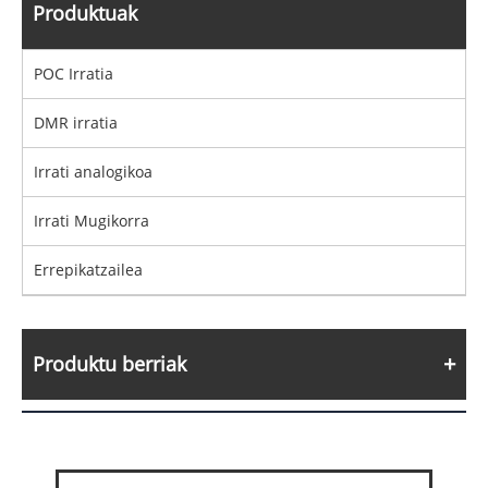
Produktuak
POC Irratia
DMR irratia
Irrati analogikoa
Irrati Mugikorra
Errepikatzailea
Produktu berriak