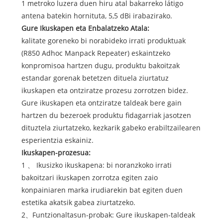
1 metroko luzera duen hiru atal bakarreko látigo
antena batekin hornituta, 5,5 dBi irabazirako.
Gure Ikuskapen eta Enbalatzeko Atala:
kalitate goreneko bi norabideko irrati produktuak
(R850 Adhoc Manpack Repeater) eskaintzeko
konpromisoa hartzen dugu, produktu bakoitzak
estandar gorenak betetzen dituela ziurtatuz
ikuskapen eta ontziratze prozesu zorrotzen bidez.
Gure ikuskapen eta ontziratze taldeak bere gain
hartzen du bezeroek produktu fidagarriak jasotzen
dituztela ziurtatzeko, kezkarik gabeko erabiltzailearen
esperientzia eskainiz.
Ikuskapen-prozesua:
1 、 Ikusizko ikuskapena: bi noranzkoko irrati
bakoitzari ikuskapen zorrotza egiten zaio
konpainiaren marka irudiarekin bat egiten duen
estetika akatsik gabea ziurtatzeko.
2、Funtzionaltasun-probak: Gure ikuskapen-taldeak