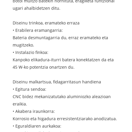
botoi multzo batekin hornituta, eragiketa funtzional
ugari ahalbidetzen ditu.
Diseinu trinkoa, eramateko erraza
• Erabilera eramangarria:
Bateria desmuntagarria du, erraz eramateko eta
mugitzeko.
• Instalazio finkoa:
Kanpoko elikadura-iturri batera konektatzen da eta
45 W-ko potentzia onartzen du.
Diseinu malkartsua, fidagarritasun handiena
• Egitura sendoa:
CNC bidez mekanizatutako aluminiozko aleazioan
eraikia.
• Akabera iraunkorra:
Korrosio eta higadura erresistentziarako anodizatua.
• Eguraldiaren aurkakoa: