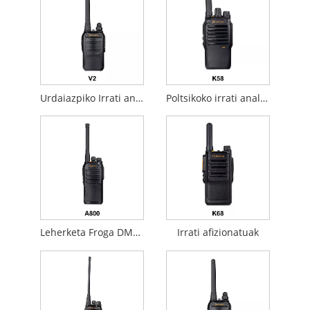
Urdaiazpiko Irrati analogikoa
Poltsikoko irrati analogikoa
Leherketa Froga DMR Irrati Analogikoa
Irrati afizionatuak