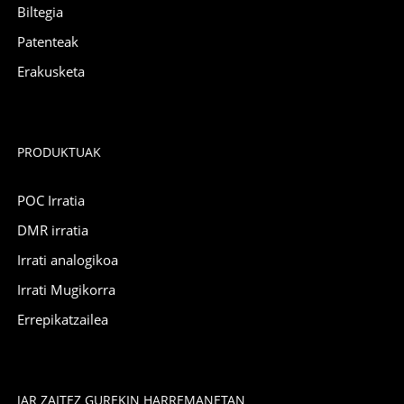
Biltegia
Patenteak
Erakusketa
PRODUKTUAK
POC Irratia
DMR irratia
Irrati analogikoa
Irrati Mugikorra
Errepikatzailea
JAR ZAITEZ GUREKIN HARREMANETAN