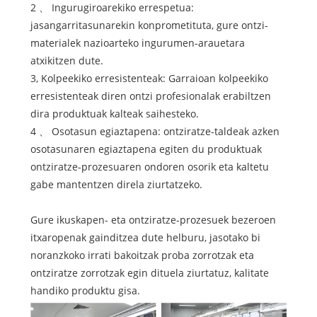
2 、 Ingurugiroarekiko errespetua:
jasangarritasunarekin konprometituta, gure ontzi-
materialek nazioarteko ingurumen-arauetara
atxikitzen dute.
3, Kolpeekiko erresistenteak: Garraioan kolpeekiko
erresistenteak diren ontzi profesionalak erabiltzen
dira produktuak kalteak saihesteko.
4 、 Osotasun egiaztapena: ontziratze-taldeak azken
osotasunaren egiaztapena egiten du produktuak
ontziratze-prozesuaren ondoren osorik eta kaltetu
gabe mantentzen direla ziurtatzeko.
Gure ikuskapen- eta ontziratze-prozesuek bezeroen
itxaropenak gainditzea dute helburu, jasotako bi
noranzkoko irrati bakoitzak proba zorrotzak eta
ontziratze zorrotzak egin dituela ziurtatuz, kalitate
handiko produktu gisa.