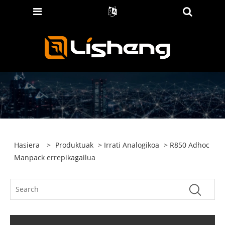
Hasiera
>
Produktuak
>
Irrati Analogikoa
> R850 Adhoc
Manpack errepikagailua