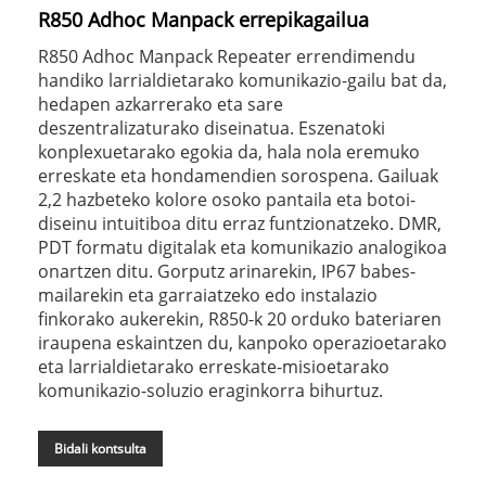
R850 Adhoc Manpack errepikagailua
R850 Adhoc Manpack Repeater errendimendu
handiko larrialdietarako komunikazio-gailu bat da,
hedapen azkarrerako eta sare
deszentralizaturako diseinatua. Eszenatoki
konplexuetarako egokia da, hala nola eremuko
erreskate eta hondamendien sorospena. Gailuak
2,2 hazbeteko kolore osoko pantaila eta botoi-
diseinu intuitiboa ditu erraz funtzionatzeko. DMR,
PDT formatu digitalak eta komunikazio analogikoa
onartzen ditu. Gorputz arinarekin, IP67 babes-
mailarekin eta garraiatzeko edo instalazio
finkorako aukerekin, R850-k 20 orduko bateriaren
iraupena eskaintzen du, kanpoko operazioetarako
eta larrialdietarako erreskate-misioetarako
komunikazio-soluzio eraginkorra bihurtuz.
Bidali kontsulta