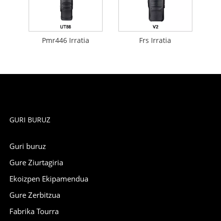
Pmr446 Irratia
Frs Irratia
GURI BURUZ
Guri buruz
Gure Ziurtagiria
Ekoizpen Ekipamendua
Gure Zerbitzua
Fabrika Tourra