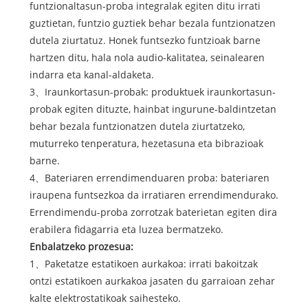
funtzionaltasun-proba integralak egiten ditu irrati
guztietan, funtzio guztiek behar bezala funtzionatzen
dutela ziurtatuz. Honek funtsezko funtzioak barne
hartzen ditu, hala nola audio-kalitatea, seinalearen
indarra eta kanal-aldaketa.
3、Iraunkortasun-probak: produktuek iraunkortasun-
probak egiten dituzte, hainbat ingurune-baldintzetan
behar bezala funtzionatzen dutela ziurtatzeko,
muturreko tenperatura, hezetasuna eta bibrazioak
barne.
4、Bateriaren errendimenduaren proba: bateriaren
iraupena funtsezkoa da irratiaren errendimendurako.
Errendimendu-proba zorrotzak baterietan egiten dira
erabilera fidagarria eta luzea bermatzeko.
Enbalatzeko prozesua:
1、Paketatze estatikoen aurkakoa: irrati bakoitzak
ontzi estatikoen aurkakoa jasaten du garraioan zehar
kalte elektrostatikoak saihesteko.