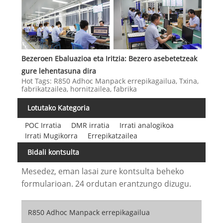
Bezeroen Ebaluazioa eta Iritzia: Bezero asebetetzeak
gure lehentasuna dira
Hot Tags: R850 Adhoc Manpack errepikagailua, Txina,
fabrikatzailea, hornitzailea, fabrika
Lotutako Kategoria
POC Irratia
DMR irratia
Irrati analogikoa
Irrati Mugikorra
Errepikatzailea
Bidali kontsulta
Mesedez, eman lasai zure kontsulta beheko
formularioan. 24 ordutan erantzungo dizugu.