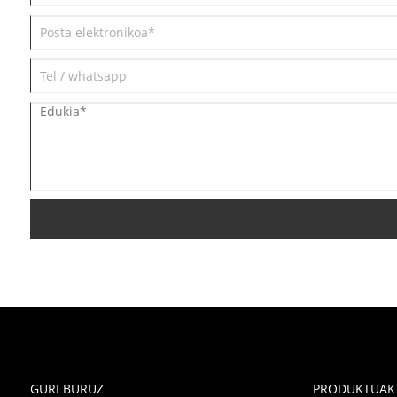
GURI BURUZ
PRODUKTUAK