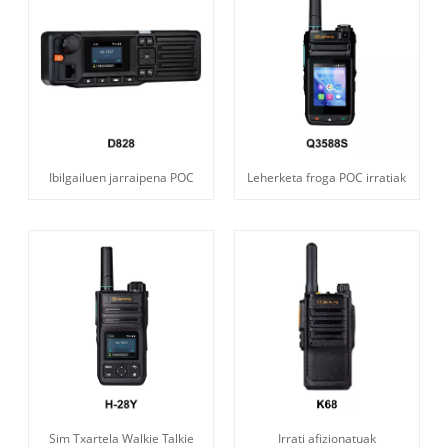
Ibilgailuen jarraipena POC
Leherketa froga POC irratiak
Sim Txartela Walkie Talkie
Irrati afizionatuak