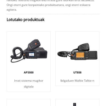
handiko Telefono mugikorreko irratia gure fabrikan eros dezakezu.
Ongi etorri gure konpainiako produktuetara, ongi etorri eskaera
egitera.
Lotutako produktuak
Irrati sistema mugikor
Ibilgailuen Walkie Talkie-n
digitala