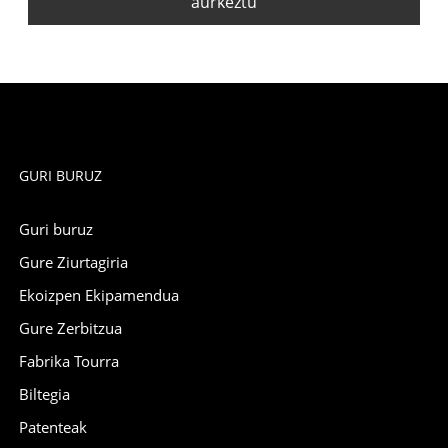
aurkeztu
GURI BURUZ
Guri buruz
Gure Ziurtagiria
Ekoizpen Ekipamendua
Gure Zerbitzua
Fabrika Tourra
Biltegia
Patenteak