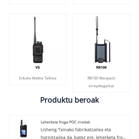
Eskuko Walkie Talkiea
R8100 Manpack
errepikagailua
Produktu beroak
Leherketa froga POC irratiak
Lisheng Txinako fabrikatzailea eta
hornitzailea da, batez ere, leherketa froga