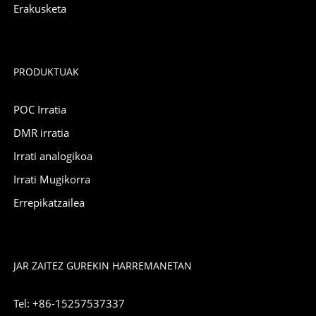
Erakusketa
PRODUKTUAK
POC Irratia
DMR irratia
Irrati analogikoa
Irrati Mugikorra
Errepikatzailea
JAR ZAITEZ GUREKIN HARREMANETAN
Tel: +86-15257537337