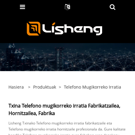
Hasiera
>
Produktuak
>
Telefono Mugikorreko Irratia
Txina Telefono mugikorreko irratia Fabrikatzailea,
Hornitzailea, Fabrika
Lisheng Txinako Telefono mugikorreko irratia fabrikatzaile eta
Telefono mugikorreko irratia hornitzaile profesionala da. Gure kalitate