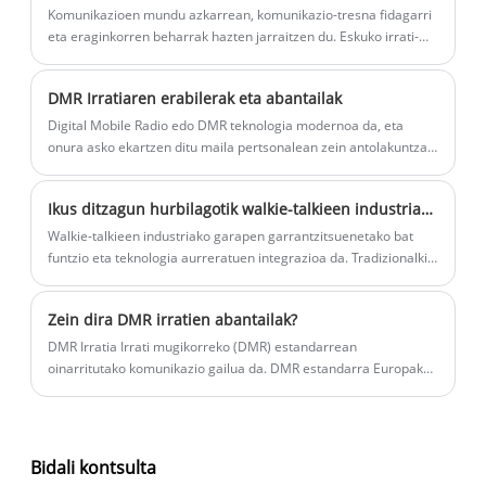
Komunikazioen mundu azkarrean, komunikazio-tresna fidagarri
eta eraginkorren beharrak hazten jarraitzen du. Eskuko irrati-
errepikagailuak industrian olatuak sortzen ari diren tresna
horietako bat dira.
DMR Irratiaren erabilerak eta abantailak
Digital Mobile Radio edo DMR teknologia modernoa da, eta
onura asko ekartzen ditu maila pertsonalean zein antolakuntza
mailan.
Ikus ditzagun hurbilagotik walkie-talkieen industriako azken berriak eta joerak.
Walkie-talkieen industriako garapen garrantzitsuenetako bat
funtzio eta teknologia aurreratuen integrazioa da. Tradizionalki,
walkie-talkieak irratsaio eta funtzionaltasun mugatu zituzten bi
noranzkoko irrati sinpleak ziren.
Zein dira DMR irratien abantailak?
DMR Irratia Irrati mugikorreko (DMR) estandarrean
oinarritutako komunikazio gailua da. DMR estandarra Europako
Telekomunikazio Estandarren Institutuak (ETSI) garatu zuen
Europako herrialdeetako langile profesional eta komertzialen
beharrak asetzeko eta komunikazio irtenbide eraginkorrak eta
fidagarriak eskaintzen ditu.
Bidali kontsulta