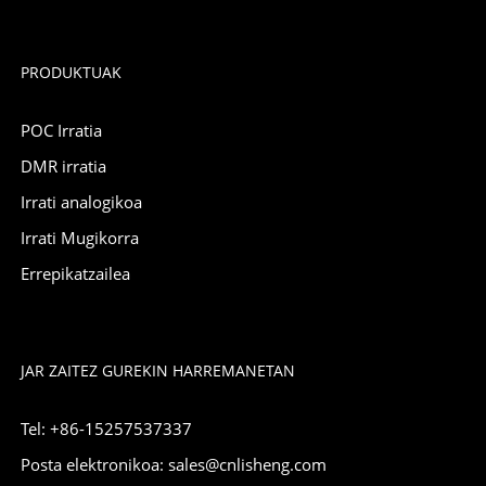
PRODUKTUAK
POC Irratia
DMR irratia
Irrati analogikoa
Irrati Mugikorra
Errepikatzailea
JAR ZAITEZ GUREKIN HARREMANETAN
Tel: +86-15257537337
Posta elektronikoa: sales@cnlisheng.com