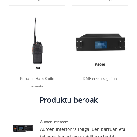
Portable Ham Radio
DMR errepikagailua
Repeater
Produktu beroak
Autoen intercom
Autoen interfonra ibilgailuen barruan eta
tailer sailen artean erabilitako haririk