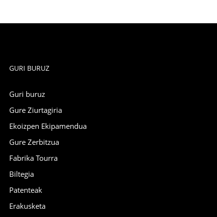
GURI BURUZ
Guri buruz
Gure Ziurtagiria
Ekoizpen Ekipamendua
Gure Zerbitzua
Fabrika Tourra
Biltegia
Patenteak
Erakusketa