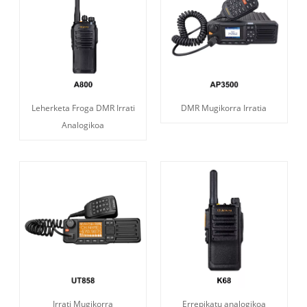
Leherketa Froga DMR Irrati
DMR Mugikorra Irratia
Analogikoa
Irrati Mugikorra
Errepikatu analogikoa