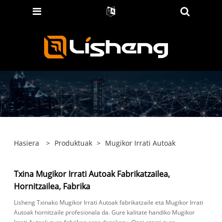
Hasiera
>
Produktuak
>
Mugikor Irrati Autoak
Txina Mugikor Irrati Autoak Fabrikatzailea,
Hornitzailea, Fabrika
Lisheng Txinako Mugikor Irrati Autoak fabrikatzaile eta Mugikor Irrati
Autoak hornitzaile profesionala da. Gure kalitate handiko Mugikor