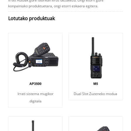
Irrati Autoak gure fabrikan eros dezakezu. Ongi etorri gure
konpainiako produktuetara, ongi etorri eskaera egitera.
Lotutako produktuak
Irrati sistema mugikor
Dual Slot Zuzeneko modua
digitala