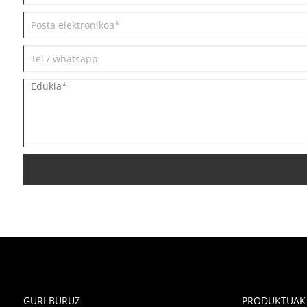
GURI BURUZ
PRODUKTUAK