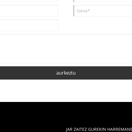
aurkeztu
JAR ZAITEZ GUREKIN HARREMAN