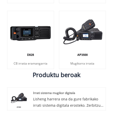
CB irratia eramangarria
Mugikorra irratia
Produktu beroak
Irrati sistema mugikor digitala
Lisheng harrera ona da gure fabrikako
irrati sistema digitala erosteko. Zerbitzu
ona eskainiko dizugu. Irrati-sistema