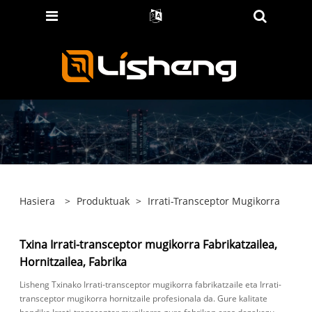
Hasiera
>
Produktuak
>
Irrati-Transceptor Mugikorra
Txina Irrati-transceptor mugikorra Fabrikatzailea,
Hornitzailea, Fabrika
Lisheng Txinako Irrati-transceptor mugikorra fabrikatzaile eta Irrati-
transceptor mugikorra hornitzaile profesionala da. Gure kalitate