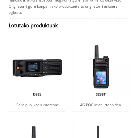
handiko Irrati-transceptor mugikorra gure fabrikan eros dezakezu.
Ongi etorri gure konpainiako produktuetara, ongi etorri eskaera
egitera.
Lotutako produktuak
Sare publikoen intercom
4G POC Irrati irtenbidea