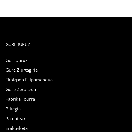
GURI BURUZ
Guri buruz
Gure Ziurtagiria
Ekoizpen Ekipamendua
Gure Zerbitzua
Fabrika Tourra
Biltegia
Patenteak
Erakusketa