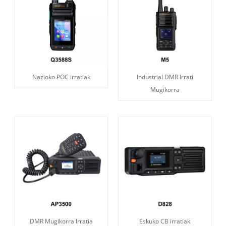
Nazioko POC irratiak
Industrial DMR Irrati
Mugikorra
DMR Mugikorra Irratia
Eskuko CB irratiak