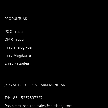
PRODUKTUAK
POC Irratia
DMR irratia
Irrati analogikoa
Irrati Mugikorra
Errepikatzailea
JAR ZAITEZ GUREKIN HARREMANETAN
Tel: +86-15257537337
Posta elektronikoa: sales@cnlisheng.com