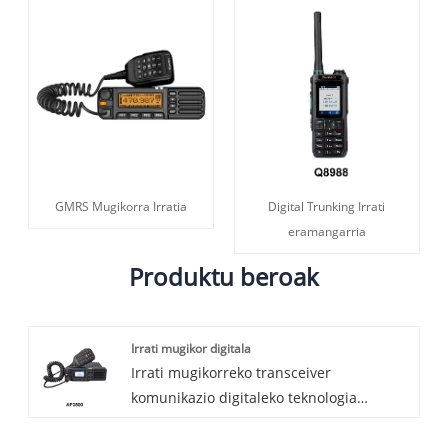
GMRS Mugikorra Irratia
Digital Trunking Irrati
eramangarria
Produktu beroak
Irrati mugikor digitala
Irrati mugikorreko transceiver
komunikazio digitaleko teknologia
erabiltzen duen komunikazio gailu
profesionala da, komunikazioa lortzeko.