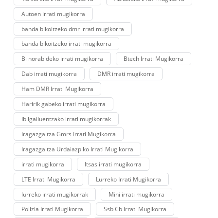
Autoen irrati mugikorra
banda bikoitzeko dmr irrati mugikorra
banda bikoitzeko irrati mugikorra
Bi norabideko irrati mugikorra
Btech Irrati Mugikorra
Dab irrati mugikorra
DMR irrati mugikorra
Ham DMR Irrati Mugikorra
Haririk gabeko irrati mugikorra
Ibilgailuentzako irrati mugikorrak
Iragazgaitza Gmrs Irrati Mugikorra
Iragazgaitza Urdaiazpiko Irrati Mugikorra
irrati mugikorra
Itsas irrati mugikorra
LTE Irrati Mugikorra
Lurreko Irrati Mugikorra
lurreko irrati mugikorrak
Mini irrati mugikorra
Polizia Irrati Mugikorra
Ssb Cb Irrati Mugikorra