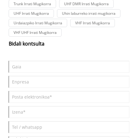
Trunk Irrati Mugikorra
UHF DMR Irrati Mugikorra
UHF Irrati Mugikorra
Uhin laburreko irrati mugikorra
Urdaiazpiko Irrati Mugikorra
VHF Irrati Mugikorra
VHF UHF Irrati Mugikorra
Bidali kontsulta