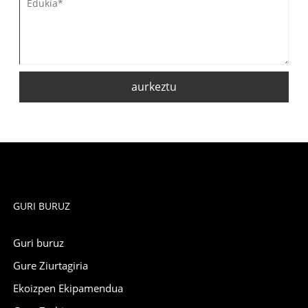
aurkeztu
GURI BURUZ
Guri buruz
Gure Ziurtagiria
Ekoizpen Ekipamendua