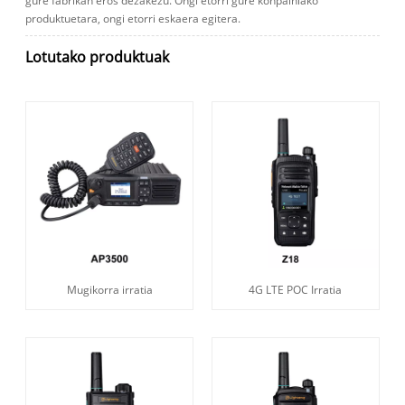
gure fabrikan eros dezakezu. Ongi etorri gure konpainiako
produktuetara, ongi etorri eskaera egitera.
Lotutako produktuak
Mugikorra irratia
4G LTE POC Irratia