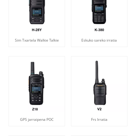
Sim Txartela Walkie Talkie
Eskuko sareko irratia
GPS jarraipena POC
Frs Irratia