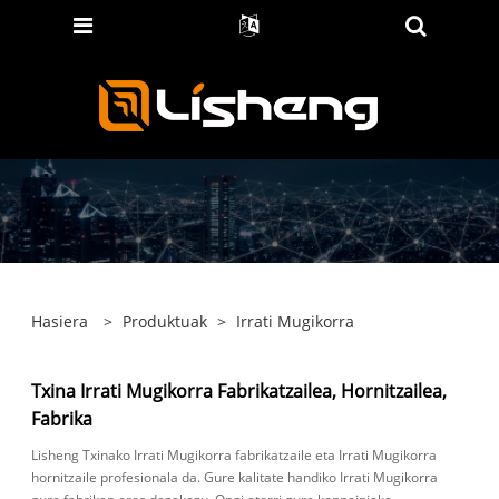
Hasiera
>
Produktuak
>
Irrati Mugikorra
Txina Irrati Mugikorra Fabrikatzailea, Hornitzailea,
Fabrika
Lisheng Txinako Irrati Mugikorra fabrikatzaile eta Irrati Mugikorra
hornitzaile profesionala da. Gure kalitate handiko Irrati Mugikorra