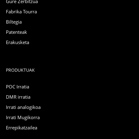
Gure Zerbitzua
Fabrika Tourra
Biltegia
Patenteak
Erakusketa
PRODUKTUAK
POC Irratia
DMR irratia
Irrati analogikoa
Irrati Mugikorra
Errepikatzailea